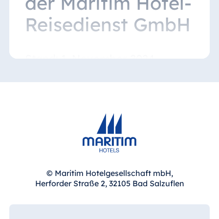
der Maritim Hotel-
Reisedienst GmbH
Stand: 1. November 2024
Die nachfolgenden Bestimmungen werden,
soweit wirksam vereinbart, Inhalt des
zwischen dem Kunden und dem
Reiseveranstalter zu Stande kommenden
Pauschalreisevertrages. Sie ergänzen die
gesetzlichen Vorschriften der §§ 651a - y BGB
(Bürgerliches Gesetzbuch) und der Artikel
250 und 252 des EGBGB (Einführungsgesetz
zum BGB) und füllen diese aus. Die
© Maritim Hotelgesellschaft mbH,
Reisebedingungen gelten folglich nicht,
Herforder Straße 2, 32105 Bad Salzuflen
wenn der Kunde keine Pauschalreise
(sondern z.B. verbundene Reiseleistungen
gem. § 651w BGB) gebucht hat, da er
hierüber eine entsprechende andere